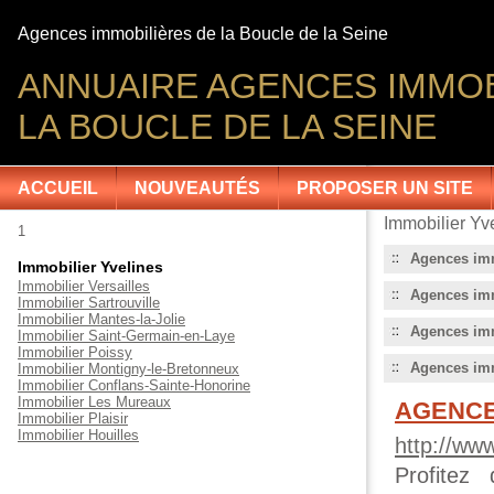
Agences immobilières de la Boucle de la Seine
ANNUAIRE AGENCES IMMOB
LA BOUCLE DE LA SEINE
ACCUEIL
NOUVEAUTÉS
PROPOSER UN SITE
Immobilier Yv
1
Agences imm
Immobilier Yvelines
Immobilier Versailles
Agences imm
Immobilier Sartrouville
Immobilier Mantes-la-Jolie
Agences imm
Immobilier Saint-Germain-en-Laye
Immobilier Poissy
Agences imm
Immobilier Montigny-le-Bretonneux
Immobilier Conflans-Sainte-Honorine
Immobilier Les Mureaux
AGENCE 
Immobilier Plaisir
Immobilier Houilles
http://ww
Profitez