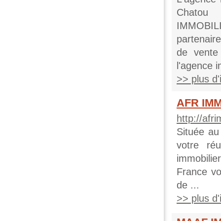
Chatou 
IMMOBILI
partenair
de vente
l'agence i
>> plus d'i
AFR IMM
http://afr
Située au
votre ré
immobilie
France vo
de ...
>> plus d'i