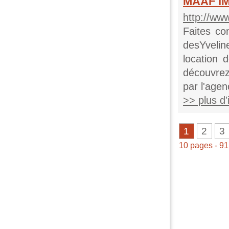
MAAF IM
http://www
Faites co
desYvelin
location 
découvrez
par l'agen
>> plus d'i
1
2
3
10 pages - 9