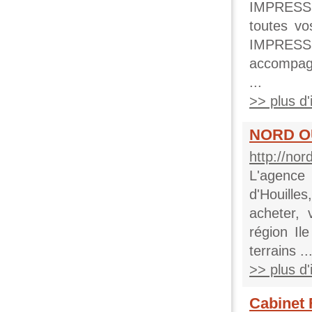
IMPRESSI
toutes v
IMPRESSI
accompagn
...
>> plus d'i
NORD OU
http://no
L'agenc
d'Houill
acheter, 
région Il
terrains ..
>> plus d'i
Cabinet 