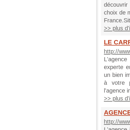
découvri
choix de 
France.Sit
>> plus d'i
LE CARR
http://www
L'agence
experte e
un bien i
à votre 
l'agence 
>> plus d'i
AGENCE
http://ww
L'agence